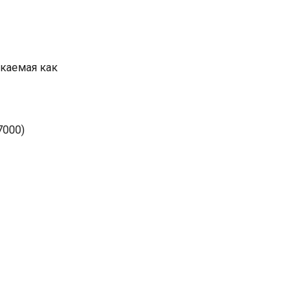
скаемая как
7000)