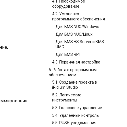
4.1. Необходимое
оборудование
4.2. Установка
программного обеспечения
Для BMS NUC/Windows:
Для BMS NUC/Linux:
Для BMS HS Server и BMS
ние,
UMC:
Для BMS RPI:
4.3. Первичная настройка
5. Работа с программным
обеспечением
5.1. Создание проекта в
iRidium Studio
5.2. Логические
инструменты
раммирования
5.3. Голосовое управление
5.4. Удаленный контроль
5.5. PUSH-уведомления