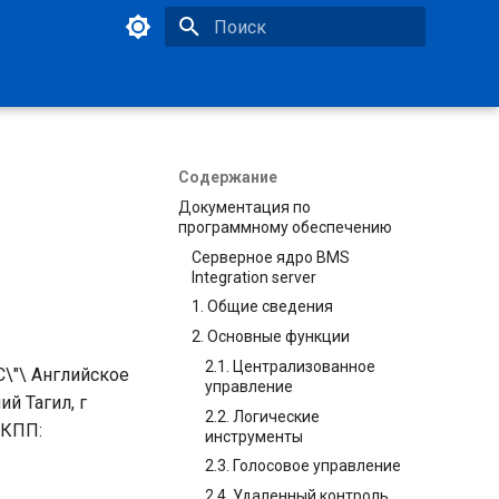
Инициализация поиска
Содержание
Документация по
программному обеспечению
Серверное ядро BMS
Integration server
1. Общие сведения
2. Основные функции
2.1. Централизованное
"\ Английское
управление
ий Тагил, г
2.2. Логические
 КПП:
инструменты
2.3. Голосовое управление
2.4. Удаленный контроль