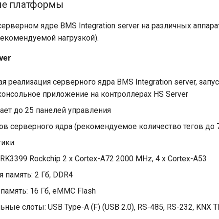
ые платформы
ерверном ядре BMS Integration server на различных аппар
рекомендуемой нагрузкой).
ver
 реализация серверного ядра BMS Integration server, запу
консольное приложение на контроллерах HS Server
ет до 25 панелей управления
гов серверного ядра (рекомендуемое количество тегов до 
ики:
RK3399 Rockchip 2 x Cortex-A72 2000 MHz, 4 x Cortex-A53
 память: 2 Гб, DDR4
память: 16 Гб, eMMC Flash
ные слоты: USB Type-A (F) (USB 2.0), RS-485, RS-232, KNX 