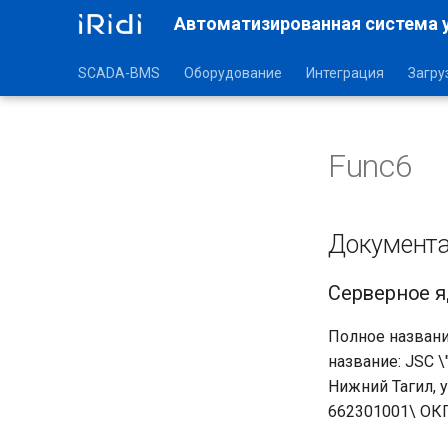
Автоматизированная система 
SCADA-BMS
Оборудование
Интеграция
Загру
Func6
Документа
Серверное яд
Полное назван
название: JSC \
Нижний Тагил, 
662301001\ ОК