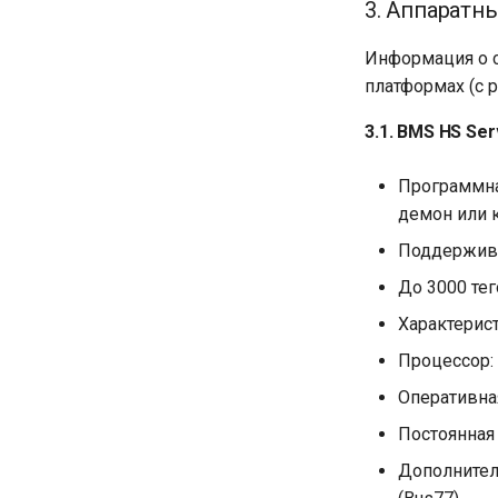
3. Аппаратн
Информация о с
платформах (с 
3.1. BMS HS Ser
Программная
демон или 
Поддержива
До 3000 те
Характерист
Процессор: 
Оперативная
Постоянная 
Дополнитель