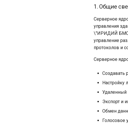
1. Общие св
Серверное ядро
управления зд
\"ИРИДИЙ БМС\
управление раз
протоколов и с
Серверное ядро 
Создавать 
Настройку 
Удаленный 
Экспорт и 
Обмен дан
Голосовое 