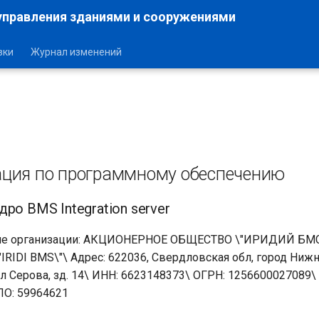
управления зданиями и сооружениями
зки
Журнал изменений
ция по программному обеспечению
ро BMS Integration server
ие организации: АКЦИОНЕРНОЕ ОБЩЕСТВО \"ИРИДИЙ БМС\
"IRIDI BMS\"\ Адрес: 622036, Свердловская обл, город Нижн
ул Серова, зд. 14\ ИНН: 6623148373\ ОГРН: 1256600027089\
ПО: 59964621