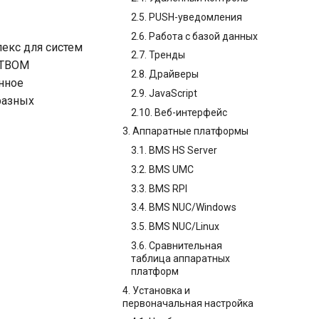
2.5. PUSH-уведомления
2.6. Работа с базой данных
лекс для систем
2.7. Тренды
СТВОМ
2.8. Драйверы
нное
2.9. JavaScript
разных
2.10. Веб-интерфейс
3. Аппаратные платформы
3.1. BMS HS Server
3.2. BMS UMC
3.3. BMS RPI
3.4. BMS NUC/Windows
3.5. BMS NUC/Linux
3.6. Сравнительная
таблица аппаратных
платформ
4. Установка и
первоначальная настройка