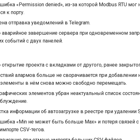
шибка «Permission denied», из-за которой Modbus RTU мог 
я к порту.
ена отправка уведомлений в Telegram.
 аварийное завершение сервера при одновременном запр
х событий с двух панелей.
открытие проекта с вкладками от другого, ранее закрытог
ствий алармов больше не сворачивается при добавлении 
и элементы в нём снова можно свободно перемещать.
графических элементов убран неактуальный список состоя
аблуждение.
тка информации об автозагрузке в реестре при удалении S
ошибка «Min не может быть больше Max» и потеря связей 
импорте CSV-тегов.
зависание при отмене импорта больших CSV файлов.