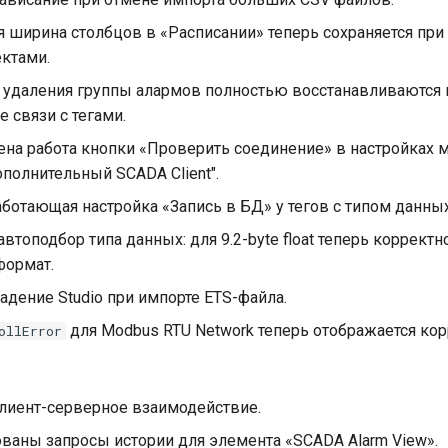
я ширина столбцов в «Расписании» теперь сохраняется пр
ктами.
 удаления группы алармов полностью восстанавливаются 
 связи с тегами.
ена работа кнопки «Проверить соединение» в настройках 
полнительный SCADA Client".
ботающая настройка «Запись в БД» у тегов с типом данных 
втоподбор типа данных: для 9.2-byte float теперь коррект
формат.
адение Studio при импорте ETS-файла.
для Modbus RTU Network теперь отображается кор
ollError
лиент-серверное взаимодействие.
ваны запросы истории для элемента «SCADA Alarm View».