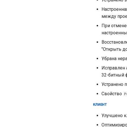
Настроенна
между прое
При отмене
настроенные
Восстановл
"Открыть до
Убрана нера
Исправлен а
32-битный 
Устранено п
Свойство
P
КЛИЕНТ
Улучшено к
Оптимизиро