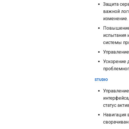
Защита сер
важной лог
изменение.
Повышение 
испытания 
системы пр
Управление
Ускорение 
проблемного
STUDIO
Управление
интерфейса,
статус акти
Навигация 
сворачивани