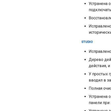
Устранена о
подключатьс
Восстановл
Исправлено
исторически
STUDIO
Исправлено 
Дерево дей
действия, 
У простых 
вводил в з
Полная очис
Устранена 
панели при 
Устранено 