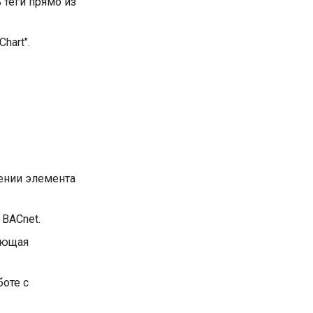
 теги прямо из
hart".
ении элемента
 BACnet.
ающая
боте с