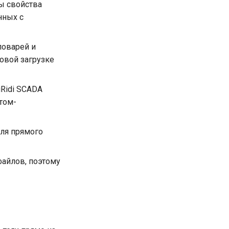
ы свойства
нных с
ловарей и
совой загрузке
Ridi SCADA
том-
ля прямого
файлов, поэтому