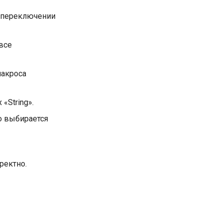
и переключении
все
макроса
«String».
но выбирается
ректно.