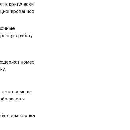
п к критически
нкционированное
зочные
еренную работу
 содержат номер
ну.
 теги прямо из
тображается
обавлена кнопка