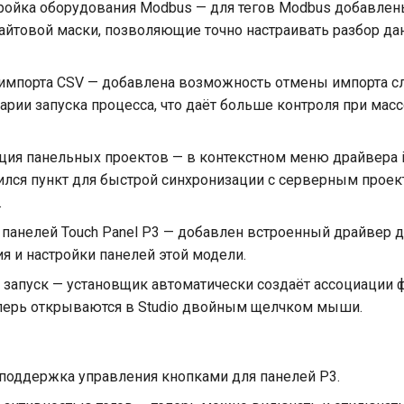
тройка оборудования Modbus — для тегов Modbus добавлен
байтовой маски, позволяющие точно настраивать разбор да
импорта CSV — добавлена возможность отмены импорта с
рии запуска процесса, что даёт больше контроля при мас
ция панельных проектов — в контекстном меню драйвера i
вился пункт для быстрой синхронизации с серверным проек
.
панелей Touch Panel P3 — добавлен встроенный драйвер д
я и настройки панелей этой модели.
и запуск — установщик автоматически создаёт ассоциации 
перь открываются в Studio двойным щелчком мыши.
поддержка управления кнопками для панелей P3.