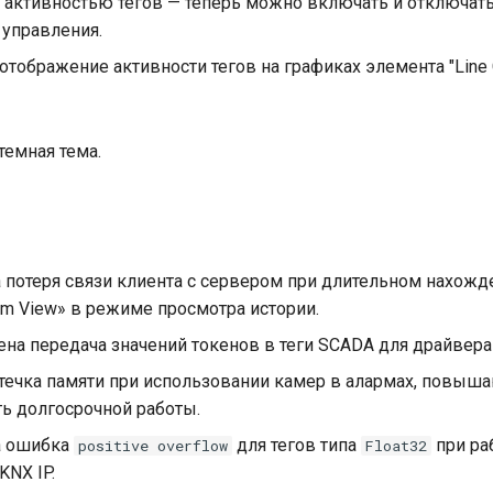
 активностью тегов — теперь можно включать и отключать
 управления.
тображение активности тегов на графиках элемента "Line C
темная тема.
 потеря связи клиента с сервером при длительном нахожд
rm View» в режиме просмотра истории.
на передача значений токенов в теги SCADA для драйвера
утечка памяти при использовании камер в алармах, повыш
ть долгосрочной работы.
а ошибка
для тегов типа
при ра
positive overflow
Float32
KNX IP.