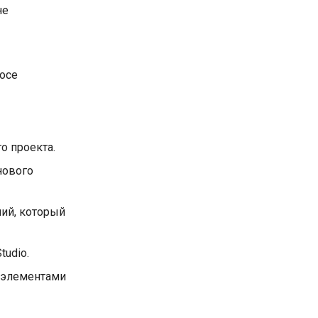
не
осе
о проекта.
нового
ний, который
tudio.
с элементами