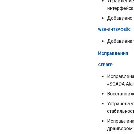
Управление
интерфейса
Добавлено о
WEB-ИНТЕРФЕЙС
Добавлена 
Исправления
СЕРВЕР
Исправлена
«SCADA Ala
Восстановле
Устранена 
стабильнос
Исправлен
драйвером 