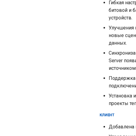
Гибкая нас
битовой и 
устройств.
Улучшения 
новые сцена
данных.
Синхрониза
Server поя
источником
Поддержка 
подключени
Установка 
проекты те
КЛИЕНТ
Добавлена 