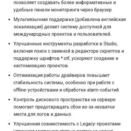
позволяет создавать более информативные и
и
Системные требования
удобные панели мониторинга через браузер.
я
Мультиязычная поддержка (добавлена английская
Журнал изменений
п
локализация) делает систему доступной для
международных проектов и пользователей.
о
Улучшенные инструменты разработки в Studio,
и
включая поиск с заменой в редакторе скриптов и
с
поддержку шрифтов *.otf, ускоряют создание и
кастомизацию проектов.
к
Оптимизация работы драйверов повышает
а
стабильность системы, особенно при работе с
offline-устройствами и обработке alarm-событий.
Контроль дискового пространства на сервере
помогает предотвращать сбои из-за нехватки
места для логов и данных.
Улучшенная совместимость с Legacy-проектами