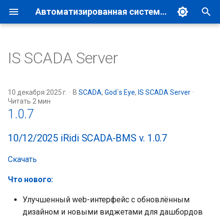
Автоматизированная система управления зданиями и сооружениями
И
н
IS SCADA Server
Структурная схема
Сервер кластера
ЛЭРС
Презентационные
2026
1.0.7
и
материалы
ц
Быстрый старт
ПЛК
ЛЭРС + MQTT
2025
1.0.6.3024
10 декабря 2025 г.
В
SCADA
,
God`s Eye
,
IS SCADA Server
Читать 2 мин
Демонстрационные
и
1.0.7
Типовые проекты
Документация
Wiren Board
а
10/12/2025 iRidi SCADA-BMS v. 1.0.7
Rest API
BreezArt
л
и
Скачать
Веб-визуализация
BOLID
з
Что нового:
Система отчётов
ОБЬ
а
Улучшенный web-интерфейс с обновлённым
ц
God's Eye
дизайном и новыми виджетами для дашбордов