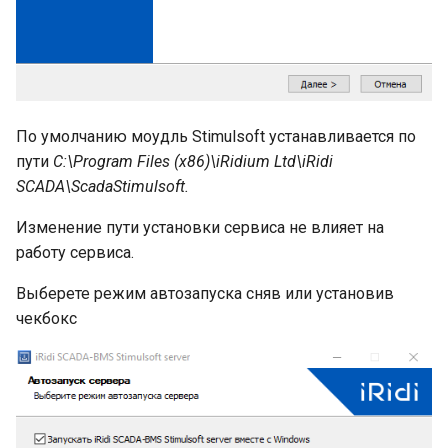
дате (День, Неделя,
Месяц)
6. Типы событий
По умолчанию моудль Stimulsoft устанавливается по
пути
C:\Program Files (x86)\iRidium Ltd\iRidi
SCADA\ScadaStimulsoft.
Изменение пути установки сервиса не влияет на
работу сервиса.
Выберете режим автозапуска сняв или установив
чекбокс