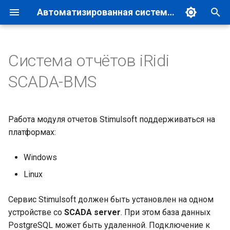
Автоматизированная система управления зданиями и сооружениями
И
н
Система отчётов iRidi
1. Установка на ПК с
Сервер кластера
ЛЭРС
Презентационные
Архив
2026
God`s Eye
и
SCADA-BMS
Windows
материалы
ц
ПЛК
ЛЭРС + MQTT
Категории
2025
IS SCADA Server
2. Установка на устройство
Демонстрационные
и
с ОС Debian 12 / iRidi
Типовые проекты
Работа модуля отчетов Stimulsoft поддерживаться на
Wiren Board
SCADA
а
SCADA-BMS Сервер
платформах:
кластера
BreezArt
л
Windows
и
3. Начало работы
BOLID
Linux
з
3.1. Загрузка файла ключа
ОБЬ
Сервис Stimulsoft должен быть установлен на одном
а
Stimulsoft
устройстве со
SCADA server
. При этом база данных
ц
PostgreSQL может быть удаленной. Подключение к