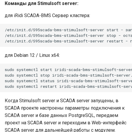
Команды для Stimulsoft server:
для iRidi SCADA-BMS Сервер кластера:
/etc/init.d/S95scada-bms-stimulsoft-server start - зап
/etc/init.d/S95scada-bms-stimulsoft-server stop - оста
для Debian 12 / Linux x64:
sudo systemctl start iridi-scada-bms-stimulsoft-server
sudo systemctl stop iridi-scada-bms-stimulsoft-server.
sudo systemctl status iridi-scada-bms-stimulsoft-serve
Когда Stimulsoft server и SCADA server запущены, в
SCADA проекте настроены параметры подключения к
SCADA server и базе данных PostgreSQL, передаем
проект на SCADA server и переходим в Web-интерфейс
SCADA server для дальнейшей работы с модулем.