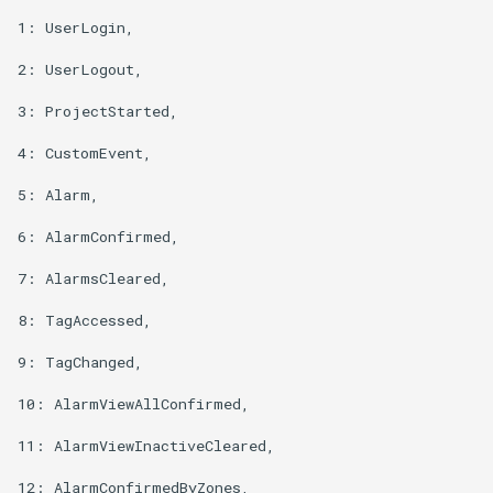
1: UserLogin,

2: UserLogout,

3: ProjectStarted,

4: CustomEvent,

5: Alarm,

6: AlarmConfirmed,

7: AlarmsCleared,

8: TagAccessed,

9: TagChanged,

10: AlarmViewAllConfirmed,

11: AlarmViewInactiveCleared,

12: AlarmConfirmedByZones,
