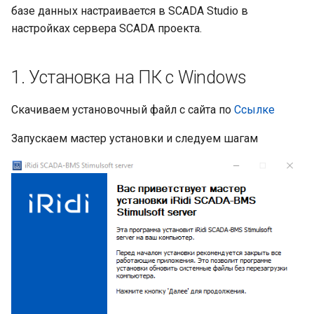
4. Создание шаблона
и
базе данных настраивается в SCADA Studio в
настройках сервера SCADA проекта.
я
5. Редактирование
шаблона
п
1. Установка на ПК с Windows
о
Заголовок отчета
Скачиваем установочный файл с сайта по
Ссылке
и
Названия колонок
с
Запускаем мастер установки и следуем шагам
Размер колонок
к
а
Группировка данных по
имени тега
Итог группы данных
Сохранение изменений
Группировка данных по