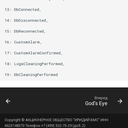
13: DbConnected,

14: DbDisconnected,

15: DbReconnected,

16: CustomAlarm,

17: CustomAlarmConfirmed,

18: LogsCleaningPerformed,

Вперед
God's Eye
Copyright © АКЦИОНЕРНОЕ ОБЩЕСТВО "ИРИДИЙ БМС" ИНН
6623148373 Телефон +7 (499) 322-73-29 (доб. 2)